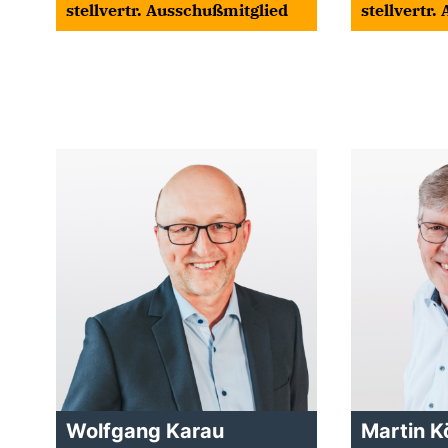
stellvertr. Ausschußmitglied
stellvertr
Wolfgang Karau
Martin K