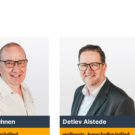
ühnen
Detlev Alstede
itglied
stellvertr. Ausschußmitglied