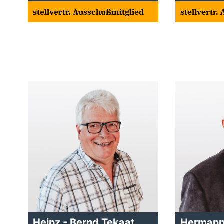
stellvertr. Ausschußmitglied
stellvertr
Heinz - Bernd Tekaat
Hermann 