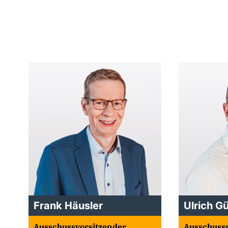
Frank Häusler
Ulrich G
Ausschussvorsitzender
Ausschussm