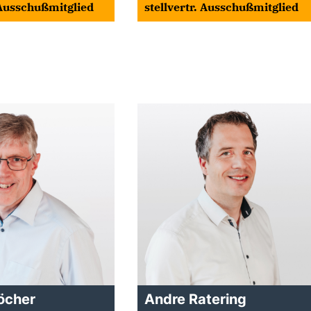
. Ausschußmitglied
stellvertr. Ausschußmitglied
öcher
Andre Ratering