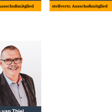
. Ausschußmitglied
stellvertr. Ausschußmitglied
van Thiel