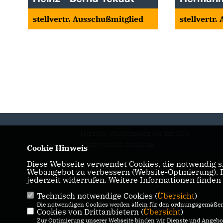
stellvertr. Ausschußmitglied
stellvertr
Herzlich Willkommen bei der CDU
Stadtverband Isselburg
Cookie Hinweis
Diese Webseite verwendet Cookies, die notwendig si
IMPRESSUM
DATENSCHUTZ
Webangebot zu verbessern (Website-Optmierung). Fü
jederzeit widerrufen. Weitere Informationen finden
KONTAKT
Technisch notwendige Cookies (
Übersicht
)
Die notwendigen Cookies werden allein für den ordnungsgemäßen 
Cookies von Drittanbietern (
Übersicht
)
Zur Optimierung unserer Webseite binden wir Dienste und Angebot